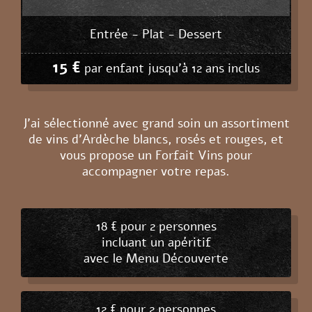
Entrée - Plat - Dessert
15 €
par enfant jusqu’à 12 ans inclus
J'ai sélectionné avec grand soin un assortiment
de vins d'Ardèche blancs, rosés et rouges, et
vous propose un Forfait Vins pour
accompagner votre repas.
18 € pour 2 personnes
incluant un apéritif
avec le Menu Découverte
12 € pour 2 personnes