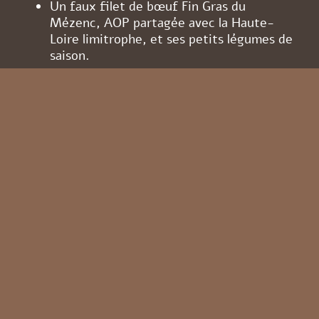
Un faux filet de bœuf Fin Gras du
Mézenc, AOP partagée avec la Haute-
Loire limitrophe, et ses petits légumes de
saison.
Un suprême de pintade aux cèpes et
marrons d’Ardèche.
Un risotto aux cèpes.
En fromage et dessert :
Des fromages de pays, de vache, de
brebis, de chèvre, dont le célèbre Picodon
AOP.
Des desserts autour de la fraise, de
l’abricot, de la pêche, de la myrtille
sauvage, de la châtaigne d’Ardèche AOP,
selon la saison.